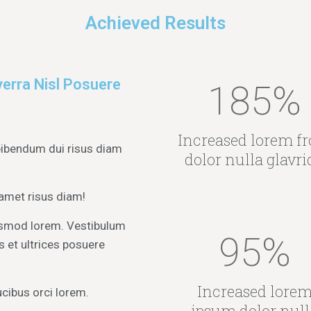
Achieved Results
verra Nisl Posuere
185
%
Increased lorem f
bibendum dui risus diam
dolor nulla glavri
 amet risus diam!
uismod lorem. Vestibulum
95
%
s et ultrices posuere
Increased lore
cibus orci lorem.
ipsum dolor null