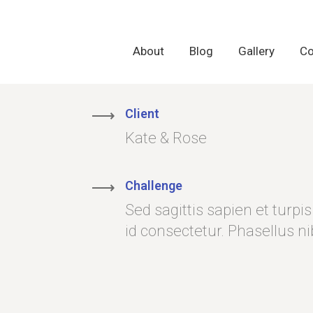
About
About
Blog
Blog
Gallery
Gallery
Co
Co
Client
Kate & Rose
Challenge
Sed sagittis sapien et turpis
id consectetur. Phasellus 