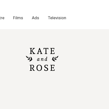
tre
tre
Films
Films
Ads
Ads
Television
Television