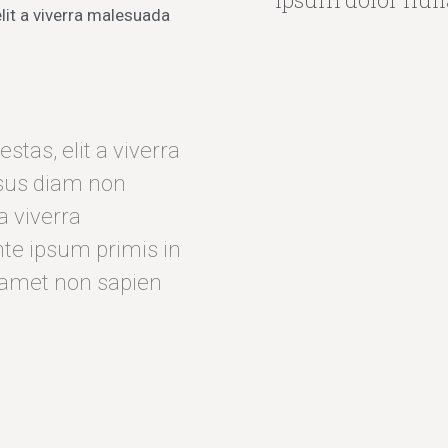
it a viverra malesuada
tas, elit a viverra
sus diam non
a viverra
te ipsum primis in
r amet non sapien