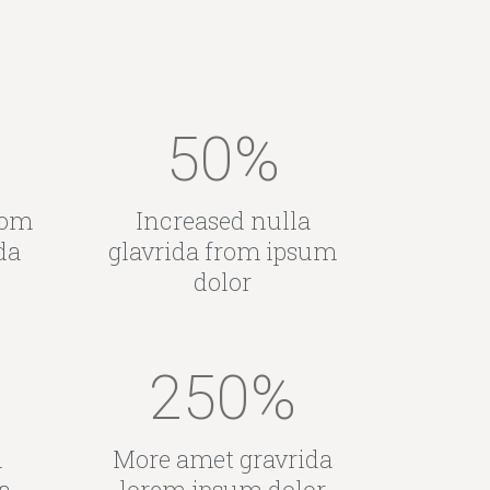
50
%
rom
Increased nulla
da
glavrida from ipsum
dolor
250
%
m
More amet gravrida
a
lorem ipsum dolor